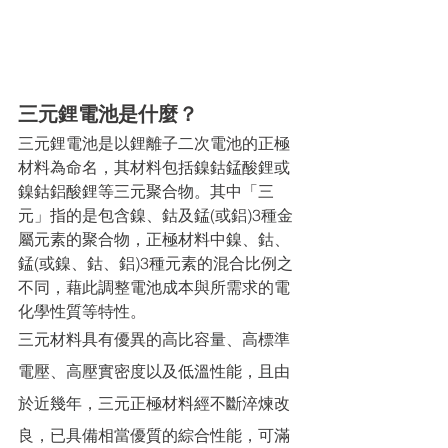
三元鋰電池是什麼？
三元鋰電池是以鋰離子二次電池的正極
材料為命名，其材料包括鎳鈷錳酸鋰或
鎳鈷鋁酸鋰等三元聚合物。其中「三
元」指的是包含鎳、鈷及錳(或鋁)3種金
屬元素的聚合物，正極材料中鎳、鈷、
錳(或鎳、鈷、鋁)3種元素的混合比例之
不同，藉此調整電池成本與所需求的電
化學性質等特性。
三元材料具有優異的高比容量、高標準
電壓、高壓實密度以及低溫性能，且由
於近幾年，三元正極材料經不斷淬煉改
良，已具備相當優質的綜合性能，可滿