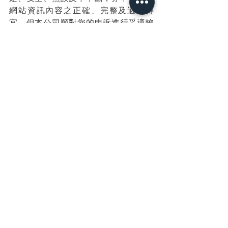
網站資訊內容之正確、完整及適當得
宜。但本公司願對您的申訴進行妥適瞭
解，並適度反應予提供資訊或產品之廠
商。
(二)本網站如有無法使用、失誤刪除、備
份儲存失敗等情形，致生有直接、間
接、衍生、或特別損害等，本公司均不
負任何賠償責任。
(三)本公司對於您使用本服務或經由本服
務連結至其他網站而下載之軟體或資
料，不負任何擔保及賠償責任。您應於
下載前自行斟酌判斷前述軟體或資料之
合適性、有效性、正確性、完整性及是
否侵害他人權利，以免遭受電腦系統受
損或儲存資料流失等損害。
(四)本網站如有提供連結至其他個人、公
司或組織之網站，僅為便利您自行蒐集
或取得資訊，本公司對該被連結網站所