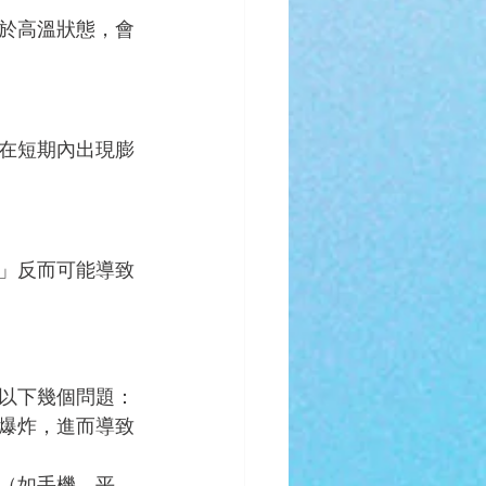
於高溫狀態，會
在短期內出現膨
」反而可能導致
以下幾個問題：
爆炸，進而導致
（如手機、平