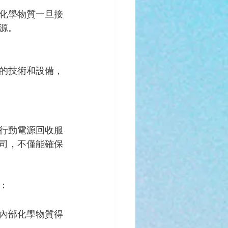
化學物質一旦接
源。
的技術和設備，
行動電源回收服
司，不僅能確保
：
內部化學物質得