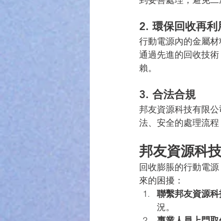
2. 
環保回收再利
行動電源內的金屬材
通過先進的回收技術
賴。
3. 
合法合規
邦友資源科技有限公
法、安全的處理流程
邦友資源科
回收膨脹的行動電源
來的困擾：
聯繫邦友資源科
況。
專業人員上門取