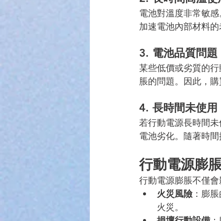
電池對溫度非常敏感
加速電池內部材料的
3. 
電池品質問題
某些低價或劣質的行
脹的問題。因此，購
4. 
長時間未使用
若行動電源長時間未
電池劣化。隨著時間
行動電源膨
行動電源膨脹不僅會
火災風險
：膨脹
火災。
損壞行動設備
：