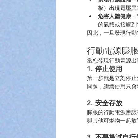
板）出現電壓異
危害人體健康
：
的氣體或接觸到
因此，一旦發現行動
行動電源膨
當您發現行動電源出
1. 
停止使用
第一步就是立刻停止
問題，繼續使用只會
2. 
安全存放
膨脹的行動電源應該
與其他可燃物一起放
3. 
不要嘗試自行