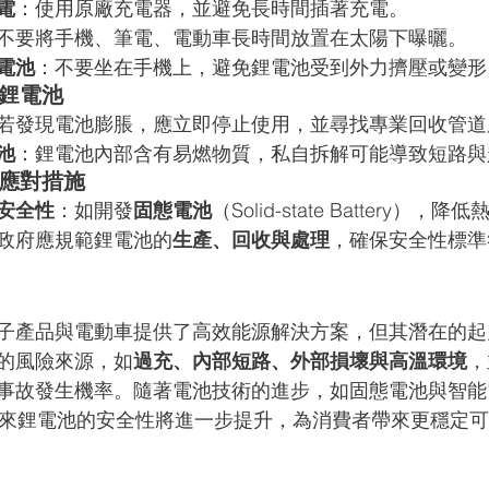
電
：使用原廠充電器，並避免長時間插著充電。
不要將手機、筆電、電動車長時間放置在太陽下曝曬。
電池
：不要坐在手機上，避免鋰電池受到外力擠壓或變形
護鋰電池
若發現電池膨脹，應立即停止使用，並尋找專業回收管道
池
：鋰電池內部含有易燃物質，私自拆解可能導致短路與
面應對措施
安全性
：如開發
固態電池
（Solid-state Battery），
政府應規範鋰電池的
生產、回收與處理
，確保安全性標準
子產品與電動車提供了高效能源解決方案，但其潛在的起
的風險來源，如
過充、內部短路、外部損壞與高溫環境
，
事故發生機率。隨著電池技術的進步，如固態電池與智能
未來鋰電池的安全性將進一步提升，為消費者帶來更穩定