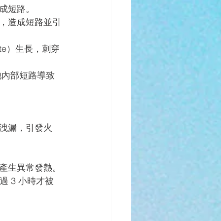
成短路。
，造成短路並引
te）生長，刺穿
電池內部短路導致
洩漏，引發火
產生異常發熱。
 3 小時才被