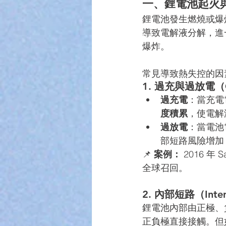
一、鋰電池起火
鋰電池發生燃燒或爆
導致電解液分解，進
爆炸。
常見導致熱失控的因
1. 過充與過放電（Ove
過充電
：當充電
度積累
，使電解
過放電
：當電池
部短路風險增加
📌 
案例：
 2016 
全球召回。
2. 內部短路（Interna
鋰電池內部由正極、負
正負極直接接觸。但