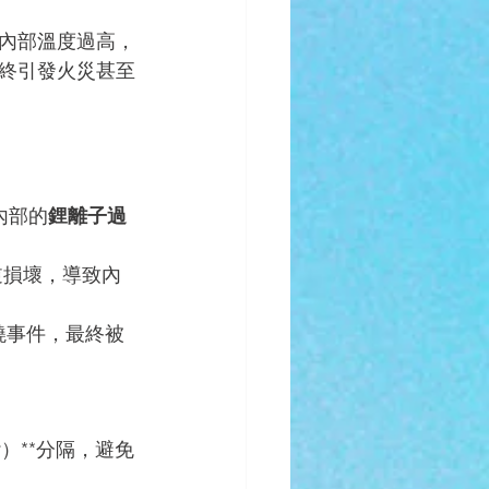
內部溫度過高，
終引發火災甚至
內部的
鋰離子過
逆損壞，導致內
起燃燒事件，最終被
r）**分隔，避免