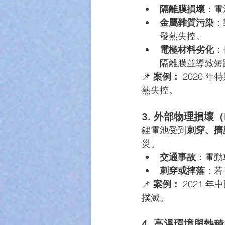
隔離膜損壞
：電
金屬雜質污染
：
發熱失控。
電極材料劣化
：
隔離膜並導致短
📌 
案例：
 2020 
熱失控。
3. 外部物理損壞（Ph
鋰電池受到
刺穿、擠
災。
交通事故
：電動
刺穿或摔落
：若
📌 
案例：
 2021
撲滅。
4. 高溫環境與熱積累（O