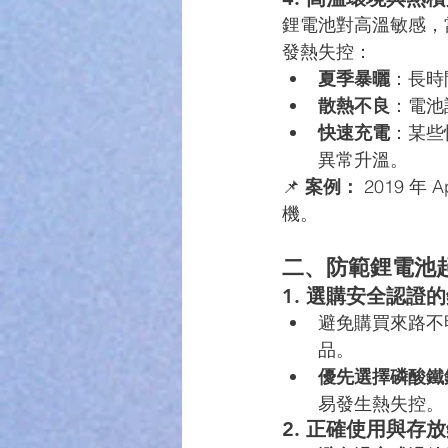
鋰電池對高溫敏感，
發熱失控：
夏季暴曬
：長時
散熱不良
：電池
快速充電
：某些
異常升溫。
📌 
案例：
 2019 年
機。
二、防範鋰電池
1. 選購安全認證
避免購買來路不
品。
優先選擇磷酸鐵
易發生熱失控。
2. 正確使用與存