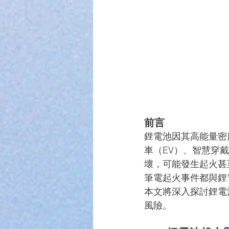
前言
鋰電池因其高能量密
車（EV）、智慧穿
壞，可能發生起火甚
筆電起火事件都與鋰
本文將深入探討鋰電
風險。