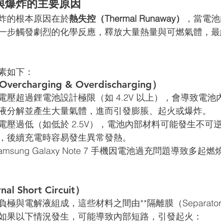
與爆炸的主要原因
炸的根本原因在於
熱失控（Thermal Runaway）
，當電池
一步觸發劇烈的化學反應，釋放大量熱量與可燃氣體，最
素如下：
rcharging & Overdischarging）
電壓超過鋰電池設計極限（如 4.2V 以上），會導致電池
液分解並產生大量氣體，進而引發膨脹、起火或爆炸。
電壓過低（如低於 2.5V），電池內部材料可能發生不可
，後續充電時容易發生異常發熱。
年 Samsung Galaxy Note 7 手機因電池過充問題導致多
l Short Circuit）
極與電解液組成，這些材料之間由**隔離膜（Separato
如果以下情況發生，可能導致內部短路，引發起火：