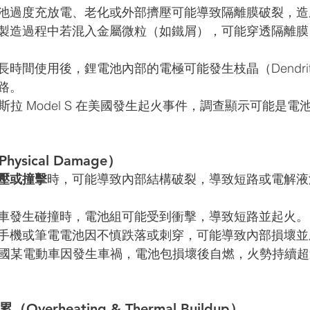
池過度充放電、老化或外部擠壓可能導致隔離膜破裂，造
製造過程中若混入金屬微粒（如鐵屑），可能穿透隔離膜
長時間使用後，鋰電池內部的電極可能發生枝晶（Dendri
路。
年特斯拉 Model S 在美國發生起火事件，調查顯示可能是
ysical Damage）
壓或撞擊
時，可能導致內部結構破裂，導致短路或電解液
車發生碰撞時，電池組可能受到衝擊，導致短路並起火。
手機或筆電電池因不慎跌落或刺穿，可能導致內部損壞並
 年中國某電動車因發生車禍，電池包損壞後自燃，火勢持續超過
verheating & Thermal Buildup）