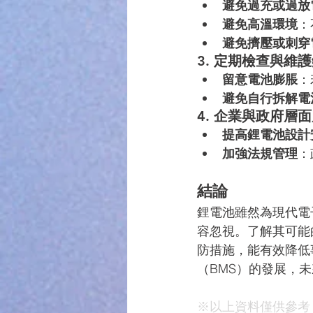
避免過充或過放
避免高溫環境
：
避免擠壓或刺穿
3. 定期檢查與維
留意電池膨脹
：
避免自行拆解電
4. 企業與政府層
提高鋰電池設計
加強法規管理
：
結論
鋰電池雖然為現代電
容忽視。了解其可能
防措施，能有效降低
（BMS）的發展，
※以上資料僅供參考