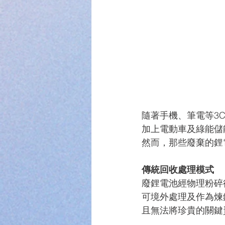
隨著手機、筆電等3
加上電動車及綠能儲
然而，那些廢棄的鋰
傳統回收處理模式
廢鋰電池經物理粉碎
可境外處理及作為煉鋼
且無法將珍貴的關鍵